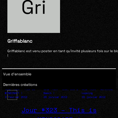
Griffablanc
Griffablanc est venu poster en tant qu'invité plusieurs fois sur le bl
!
Vue d'ensemble
Dernières créations
Jour #323 – This is
Jour #309 – Sea, Sex &
Jour #299 – Monsieur
MINECRAFT !
Beach !
Lapaing
8 février 2012
26 janvier 2012
15 janvier 2012
Jour #323 – This is