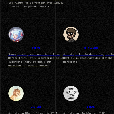
les fleurs et le vecteur avec lequel
elle fait la plupart de ses
illustrations. Ancienne joueuse de
Wakfu, elle traine maintenant sur
FF14. Vous pouvez la trouver
principalement sur twitter.
Forky
Jo Willems
Draws, mostly webtoon ! Au fil des
Artiste, il a fondé Le Blog de la
Mondes (fini) et L'impératrice de la
Mort où il dessinait des sketchs 
supérette (mer. et dim.) sur
Minecraft
@webtoon.fr. Posé à Nantes
Ley-Cho
Denna
Artiste du Blog à Blocs dès 2011
Artiste sur le blog en 2012