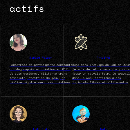
actifs
Menica Folden
AntoineÐ
Fondatrice et participante constante
Déjà dans l’équipe du BàB en 2012
au blog depuis sa création en 2011.
je suis de retour mais pas pour v
Je suis designer, militante trans
jouer un mauvais tour… Je travail
féministe, créatrice de jeux, je
dans le web, contribue à des
réalise régulièrement mes créations
logiciels libres et milite entre
en live sur Twitch.
autres via le Projet-Méduses.
Lulucinda
Nelz