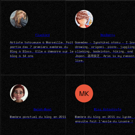
Fluobird
NooBenjy
Artiste tatoueuse à Marseille. Fait
Gamedev - Iyashikei otaku - I lov
partie des 7 premiers membres du
drawing, origami, piano, juggling
Blog à Blocs. Elle a démarré sur le
climbing, badminton, hiking, and
blog à 14 ans
Japan. 器用貧乏. Aria is my reason
live.
Nelph-Mael
Miss Katastrofe
Membre ponctuel du blog en 2011
Membre du blog en 2011 au lycée. 
ensuite fait l'école du Louvre !