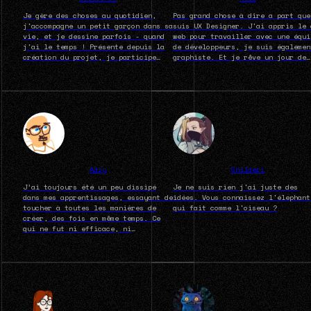
Je gère des choses au quotidien,
Pas grand chose à dire a part que
j'accompagne un petit garçon dans sa
suis UX Designer. J'ai appris le 
vie, et je dessine parfois - quand
web pour travailler avec une équi
j'ai le temps ! Présente depuis la
de développeurs, je suis égalemen
création du projet, je participe
graphiste. Et je rêve un jour de
avec plaisir à chacune des éditions
faire de la bande dessinée. Ah ou
:)
je faisais parti de l'ancienne
équipe du Blog aussi. Et revenir 
grâce à Menica est l'opportunité
pour moi de reprendre le dessin p
en faire mon projet pro par la
suite. Finalement, il y avait des
choses à dire...
Adzy
Shilderi
J’ai toujours été un peu dissipé
Je ne suis rien j'ai juste des
dans mes apprentissages, essayant de
idées. Vous connaissez l'élephant
toucher à toutes les manières de
qui fait comme l'oiseau ?
créer, des fois en même temps. Ce
qui ne fut ni efficace, ni
satisfaisant. Aujourd’hui, je me
concentre sur 2 choses : le dessin,
et l’écriture.