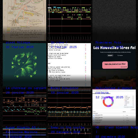
pixel foliage
Ça rime !
Premières fois
10 février 2025
2 février 2025
29 janvier 2025
Le charmeur de serpent
Miami Simulator
Calculateur d’impact
26 janvier 2025
19 janvier 2025
carbone
12 janvier 2025
Super Alberto 46 –
Deep in the castle
HS : C’est bientôt Noë
Explosive Warzone
29 décembre 2024
!
5 janvier 2025
22 décembre 2024