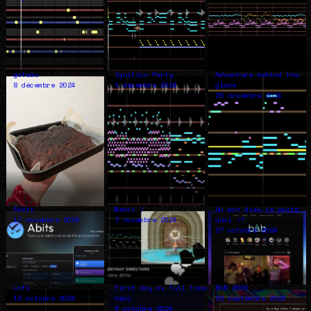
gateau
Ignition Party
Adventure behind the
8 décembre 2024
1 décembre 2024
glade
25 novembre 2024
Abits
Merci !
Ho mon dieu je poste
17 novembre 2024
3 novembre 2024
quoi !?
27 octobre 2024
Lofi
First day as full time
BàB 2000
13 octobre 2024
hero
29 septembre 2024
6 octobre 2024