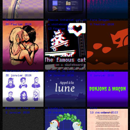
Pride
Famous internet cat on
Fire Dragon
20 février 2024
a skateboard
6 février 2024
13 février 2024
Portraits commandés
Appel à la Lune
Donjons And
30 janvier 2024
16 janvier 2024
9 janvier 2024
Mirror of the end
Snowballs
Zine
2 janvier 2024
26 décembre 2023
19 décembre 2023