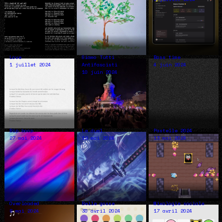
Love
Siamo Tutti
Boss time
1 juillet 2024
Antifascisti
4 juin 2024
10 juin 2024
Bip boop
Le duel
Pastelle 2024
27 mai 2024
19 mai 2024
13 mai 2024
Overloaded
Belle gosse
Mixologie sociale
8 mai 2024
30 avril 2024
17 avril 2024