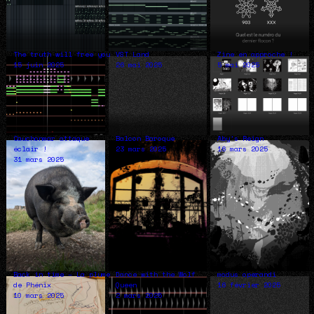
The truth will free you
VST Land
Zine en approche !
15 juin 2025
26 mai 2025
5 mai 2025
Cauchonmar attaque
Balcon Baroque
Aby’s Reign
éclair !
23 mars 2025
16 mars 2025
31 mars 2025
Back in time – La plume
Dance with the Wolf
modus operandi
de Phénix
Queen
16 février 2025
10 mars 2025
2 mars 2025