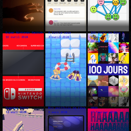
Super Nintendo Switch
A little swim
100 jours de Blog à
10 avril 2024
3 avril 2024
Blocs
20 mars 2024
Cupcake Train
Mon portfolio de rêve
HAAA
13 mars 2024
5 mars 2024
27 février 2024