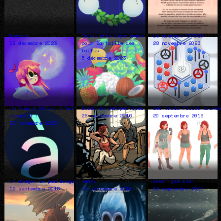
Sparks
Calculette léguminère
Le nouveau TARDIS
12 décembre 2023
pour la taille des
28 novembre 2023
foetus
5 décembre 2023
Le Blog à Blocs, c’est
Essai de perspectives
les trois filles brune
repartit !
26 septembre 2016
20 septembre 2016
26 novembre 2023
un dragon un peu bougon
Hades
Great job kid!
19 septembre 2016
15 septembre 2016
12 septembre 2016