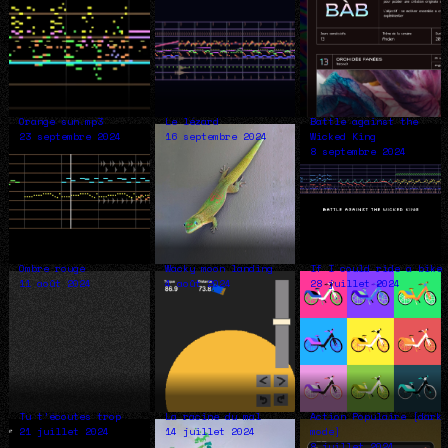
Orange sun.mp3
Le lézard
Battle against the
23 septembre 2024
16 septembre 2024
Wicked King
8 septembre 2024
Ombre rouge
Wacky moon landing
If I could ride a bike
11 août 2024
4 août 2024
28 juillet 2024
Tu t’écoutes trop
La racine du mal
Action Populaire [dark
21 juillet 2024
14 juillet 2024
mode]
8 juillet 2024