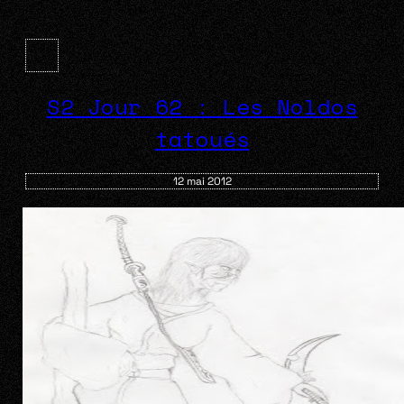
S2 Jour 62 : Les Noldos
tatoués
12 mai 2012