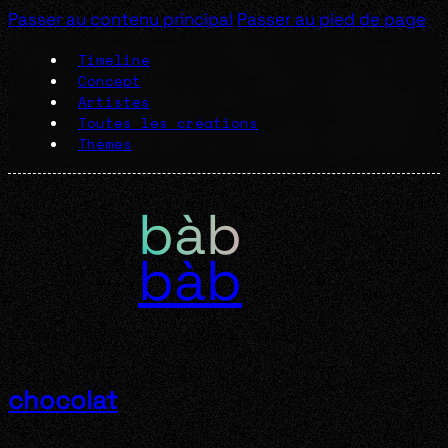
Passer au contenu principal
Passer au pied de page
Timeline
Concept
Artistes
Toutes les créations
Thèmes
bàb
chocolat