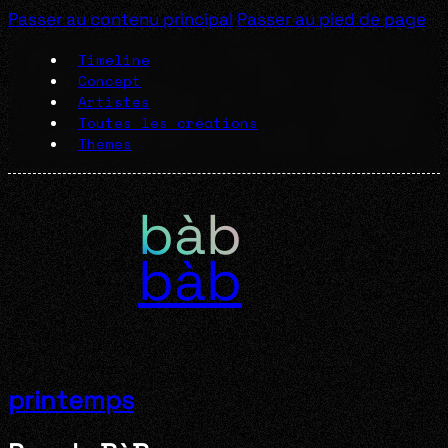
Passer au contenu principal
Passer au pied de page
Timeline
Concept
Artistes
Toutes les créations
Thèmes
bàb
printemps