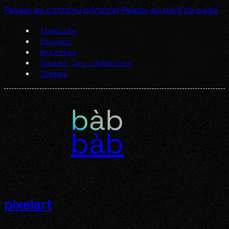
Passer au contenu principal
Passer au pied de page
Timeline
Concept
Artistes
Toutes les créations
Thèmes
bàb
pixelart