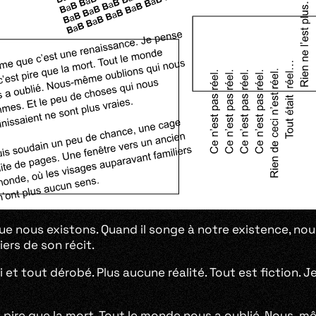
 nous existons. Quand il songe à notre existence, nous 
iers de son récit.
ahi et tout dérobé. Plus aucune réalité. Tout est fiction. 
st pire que la mort. Tout le monde nous a oublié. Nous