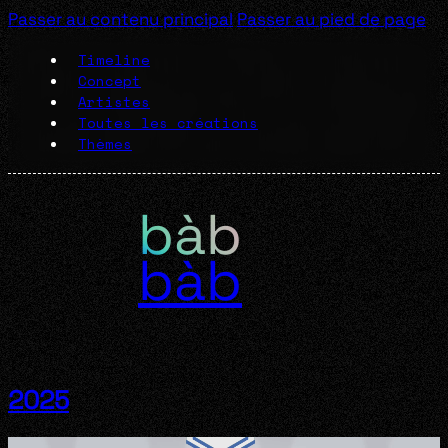
Passer au contenu principal
Passer au pied de page
Timeline
Concept
Artistes
Toutes les créations
Thèmes
bàb
2025