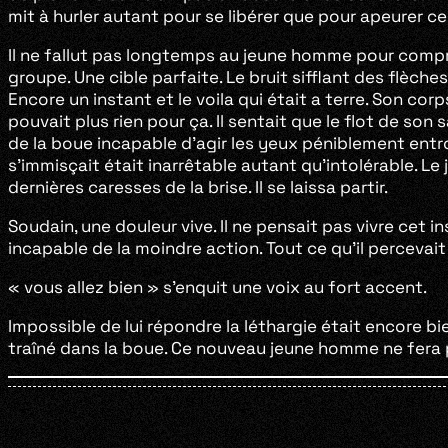
mit à hurler autant pour se libérer que pour apeurer ce
Il ne fallut pas longtemps au jeune homme pour comprend
groupe. Une cible parfaite. Le bruit sifflant des flèch
Encore un instant et le voila qui était a terre. Son cor
pouvait plus rien pour ça. Il sentait que le flot de son s
de la boue incapable d’agir les yeux péniblement entrouve
s’immisçait était inarrêtable autant qu’intolérable. Le
dernières caresses de la brise. Il se laissa partir.
Soudain, une douleur vive. Il ne pensait pas vivre cet
incapable de la moindre action. Tout ce qu’il percevai
« vous allez bien » s’enquit une voix au fort accent.
Impossible de lui répondre la léthargie était encore b
traîné dans la boue. Ce nouveau jeune homme ne fera pas