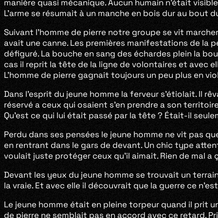
manière quasi mécanique. Aucun humain n’était visible
L’arme se résumait à un manche en bois dur au bout d
Suivant l’homme de pierre notre groupe se vit marcher v
avait une canne. Les premières manifestations de la pe
défiguré. La bouche en sang des échardes plein la bou
cas il reprit la tête de la ligne de volontaires et ave
L’homme de pierre gagnait toujours un peu plus en vio
Dans l’esprit du jeune homme la ferveur s’étiolait. Il rê
réservé a ceux qui osaient s’en prendre a son territoire
Qu’est ce qui lui était passé par la tête ? Était-il se
Perdu dans ses pensées le jeune homme ne vit pas que l
en rentrant dans le gars de devant. Un chic type attent
voulait juste protéger ceux qu’il aimait. Rien de mal a 
Devant les yeux du jeune homme se trouvait un terrain 
la vraie. Et avec elle il découvrait que la guerre ce n’
Le jeune homme était en pleine torpeur quand il prit un
de pierre ne semblait pas en accord avec ce retard. Pri