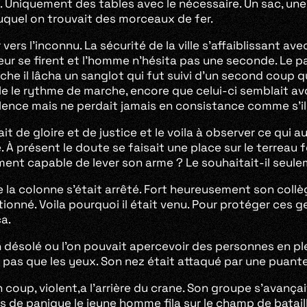
. Uniquement des tables avec le nécessaire. Un sac, une
uquel on trouvait des morceaux de fer.
ers l’inconnu. La sécurité de la ville s’affaiblissant a
ur se firent et l’homme n’hésita pas une seconde. Le pa
che il lâcha un sanglot qui fut suivi d’un second coup 
c elle le rythme de marche, encore que celui-ci semblait 
lence mais ne perdait jamais en consistance comme s’il
vait de gloire et de justice et le voila à observer ce qui
. À présent le doute se faisait une place sur le terreau f
ulement capable de lever son arme ? Le souhaitait-il seul
a colonne s’était arrêté. Fort heureusement son collègu
ionné. Voila pourquoi il était venu. Pour protéger ces ge
ça.
désolé ou l’on pouvait apercevoir des personnes en plein
est pas que les yeux. Son nez était attaqué par une puant
 coup, violent,a l’arrière du crane. Son groupe s’avança
s de panique le jeune homme fila sur le champ de bataille