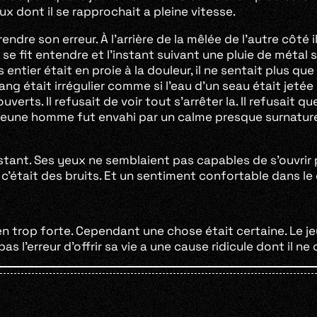
ux dont il se rapprochait a pleine vitesse.
re son erreur. À l’arrière de la mêlée de l’autre côté i
es se fit entendre et l’instant suivant une pluie de méta
ps entier était en proie à la douleur, il ne sentait plus 
ang était irrégulier comme si l’eau d’un seau était jetée su
rts. Il refusait de voir tout s’arrêter la. Il refusait que
 jeune homme fut envahi par un calme presque surnaturel. 
 instant. Ses yeux ne semblaient pas capables de s’ouvri
t c’était des bruits. Et un sentiment confortable dans l
ien trop forte. Cependant une chose était certaine. Le j
 l’erreur d’offrir sa vie a une cause ridicule dont il ne