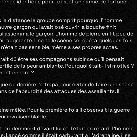
 tenue identique pour tous, et une arme de fortune.
vec la distance le groupe comprit pourquoi l’homme
uvre garçon qui avait osé ouvrir la bouche finit
qui assomma le garçon. L’homme de pierre en fit peu de
avoir augmenté. Une telle scène se répéta quelques fois.
 n’était pas sensible, même a ses propres actes.
 aurait dû être ses compagnons subir ce qu’il pensait
ertile de la peur ambiante. Pourquoi était-il si motivé ?
ement encore ?
e de derrière l’attrapa pour éviter de faire une scène
ns de l’absurdité des attaques des assaillants. Il
e mêlée. Pour la première fois il observait la guerre
eur invraisemblable.
it prudemment devant lui et il était en retard. L’homme
. Lancé comme il était carburant a l ‘adrénaline, il se