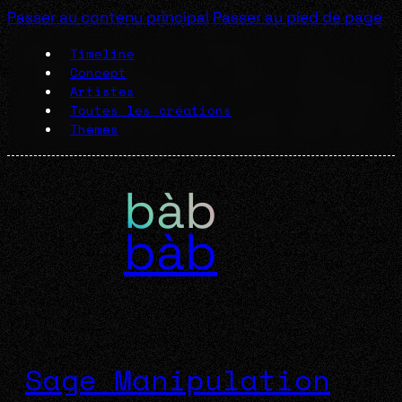
Passer au contenu principal
Passer au pied de page
Timeline
Concept
Artistes
Toutes les créations
Thèmes
bàb
Sage Manipulation