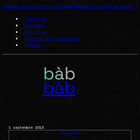
Passer au contenu principal
Passer au pied de page
Timeline
Concept
Artistes
Toutes les créations
Thèmes
bàb
1 septembre 2016
Non classé