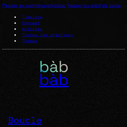
Passer au contenu principal
Passer au pied de page
Timeline
Concept
Artistes
Toutes les créations
Thèmes
bàb
Boucle