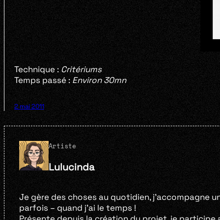
Technique :
Critériums
Temps passé :
Environ 30mn
2 mai 2011
Artiste
Lulucinda
Je gère des choses au quotidien, j’accompagne un 
parfois – quand j’ai le temps !
Présente depuis la création du projet, je participe