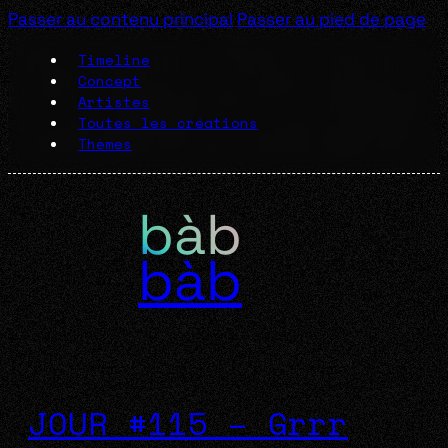
Passer au contenu principal
Passer au pied de page
Timeline
Concept
Artistes
Toutes les créations
Thèmes
bàb
JOUR #115 – Grrr