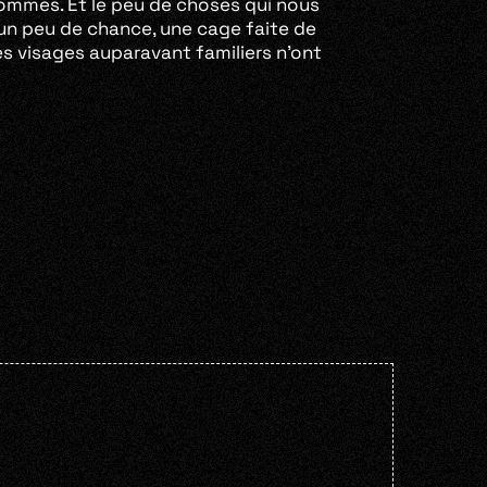
ommes. Et le peu de choses qui nous
n un peu de chance, une cage faite de
s visages auparavant familiers n’ont