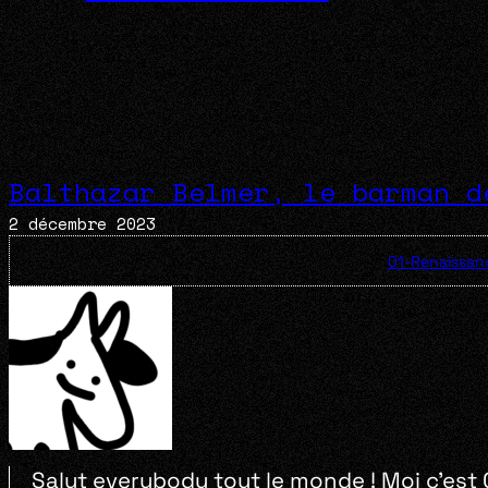
Balthazar Belmer, le barman d
2 décembre 2023
01-Renaissan
Salut everybody tout le monde ! Moi c’est 