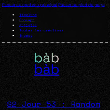
Passer au contenu principal
Passer au pied de page
Timeline
Concept
Artistes
Toutes les créations
Thèmes
bàb
S2 Jour 53 : Random