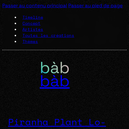
Passer au contenu principal
Passer au pied de page
Timeline
Concept
Artistes
Toutes les créations
Thèmes
bàb
Piranha Plant Lo-