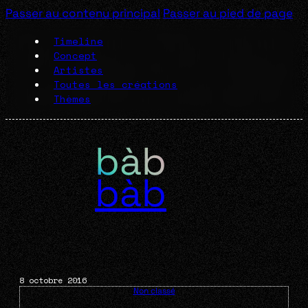
Passer au contenu principal
Passer au pied de page
Timeline
Concept
Artistes
Toutes les créations
Thèmes
bàb
8 octobre 2016
Non classé