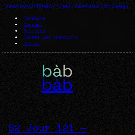
Passer au contenu principal
Passer au pied de page
Timeline
Concept
Artistes
Toutes les créations
Thèmes
bàb
S2 Jour 121 –