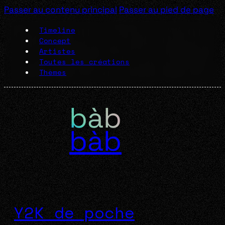
Passer au contenu principal
Passer au pied de page
Timeline
Concept
Artistes
Toutes les créations
Thèmes
bàb
Y2K de poche