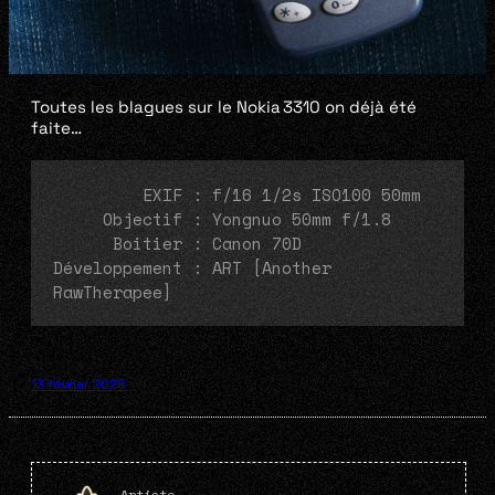
Toutes les blagues sur le Nokia 3310 on déjà été
faite…
         EXIF : f/16 1/2s ISO100 50mm
     Objectif : Yongnuo 50mm f/1.8
      Boitier : Canon 70D
Développement : ART [Another 
RawTherapee]
13 février 2025
Artiste