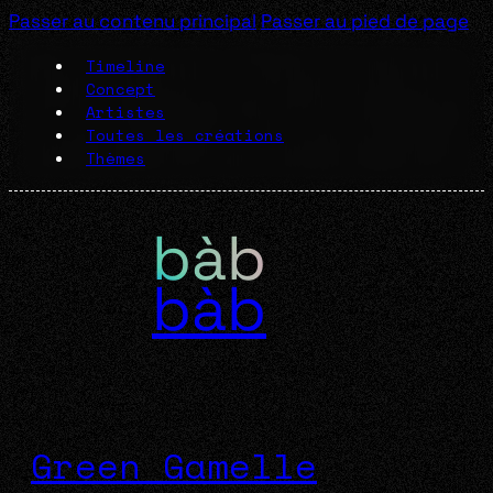
Passer au contenu principal
Passer au pied de page
Timeline
Concept
Artistes
Toutes les créations
Thèmes
bàb
Green Gamelle