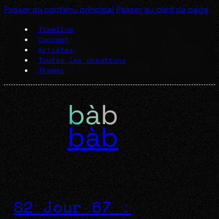
Passer au contenu principal
Passer au pied de page
Timeline
Concept
Artistes
Toutes les créations
Thèmes
bàb
S2 Jour 67 :