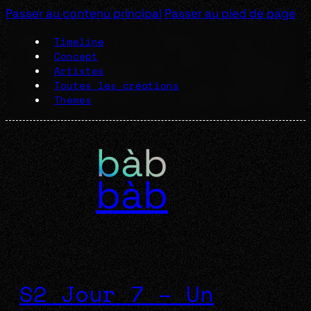
Passer au contenu principal
Passer au pied de page
Timeline
Concept
Artistes
Toutes les créations
Thèmes
bàb
S2 Jour 7 – Un