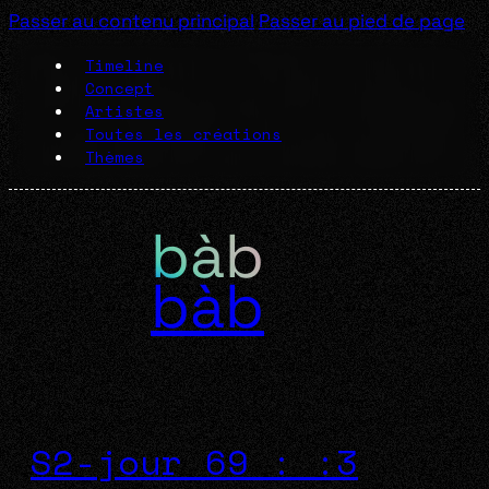
Passer au contenu principal
Passer au pied de page
Timeline
Concept
Artistes
Toutes les créations
Thèmes
bàb
S2-jour 69 : :3