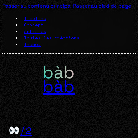
Passer au contenu principal
Passer au pied de page
Timeline
Concept
Artistes
Toutes les créations
Thèmes
bàb
/2