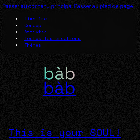
Passer au contenu principal
Passer au pied de page
Timeline
Concept
Artistes
Toutes les créations
Thèmes
bàb
This is your SOUL!