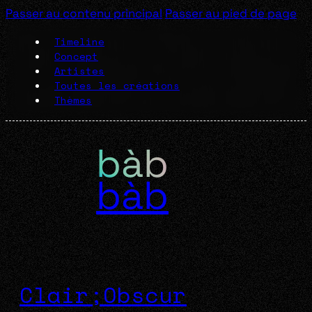
Passer au contenu principal
Passer au pied de page
Timeline
Concept
Artistes
Toutes les créations
Thèmes
bàb
Clair;Obscur