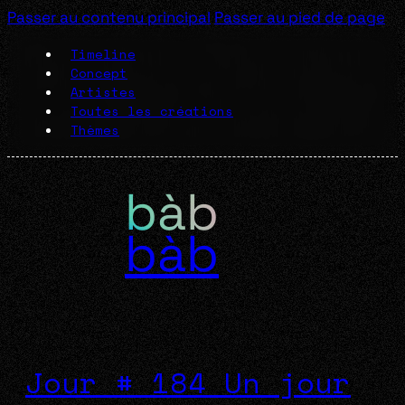
Passer au contenu principal
Passer au pied de page
Timeline
Concept
Artistes
Toutes les créations
Thèmes
bàb
Jour # 184 Un jour