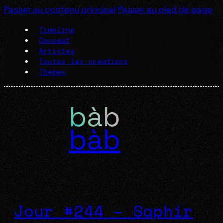
Passer au contenu principal
Passer au pied de page
Timeline
Concept
Artistes
Toutes les créations
Thèmes
bàb
Jour #244 – Saphir