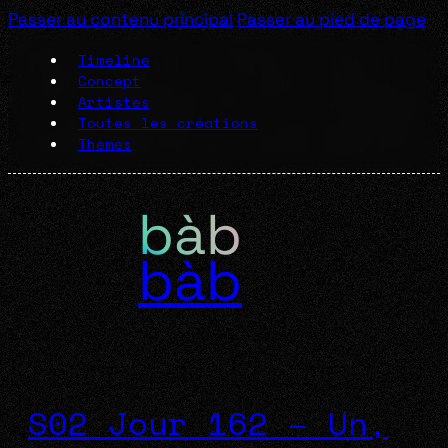
Passer au contenu principal
Passer au pied de page
Timeline
Concept
Artistes
Toutes les créations
Thèmes
bàb
S02 Jour 162 – Un,