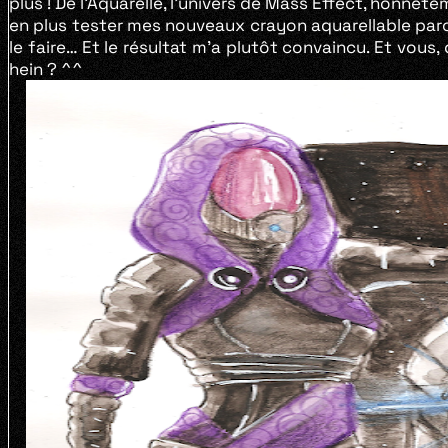
plus ! De l’Aquarelle, l’univers de Mass Effect, honnêt
en plus tester mes nouveaux crayon aquarellable parc
le faire… Et le résultat m’a plutôt convaincu. Et vou
hein ? ^^