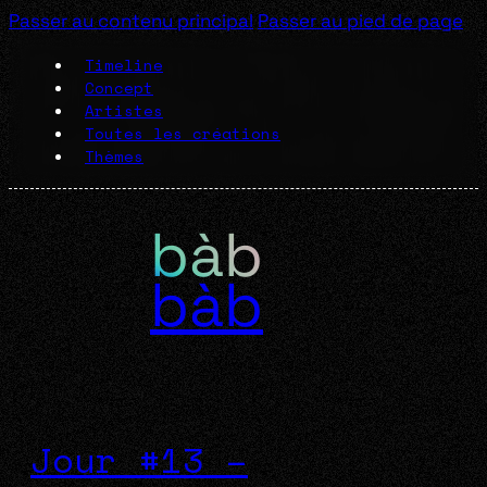
Passer au contenu principal
Passer au pied de page
Timeline
Concept
Artistes
Toutes les créations
Thèmes
bàb
Jour #13 –