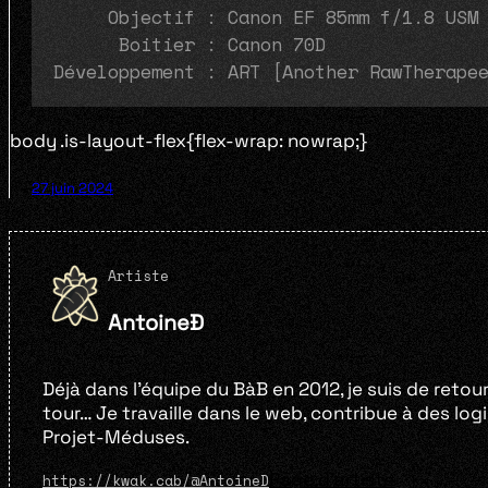
     Objectif : Canon EF 85mm f/1.8 USM
      Boitier : Canon 70D
Développement : ART [Another RawTherape
body .is-layout-flex{flex-wrap: nowrap;}
27 juin 2024
Artiste
AntoineÐ
Déjà dans l’équipe du BàB en 2012, je suis de reto
tour… Je travaille dans le web, contribue à des logic
Projet-Méduses.
Page d'artiste
https://kwak.cab/@AntoineD