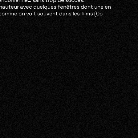
a londonienne… sans trop de succès.
n hauteur avec quelques fenêtres dont une en
n comme on voit souvent dans les films (Oo