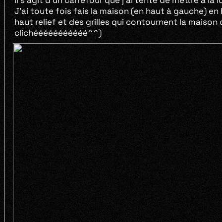
Il s’agit d’un carrefour que j’ai tenté de mettre à l
J’ai toute fois fais la maison (en haut à gauche) e
haut relief et des grilles qui contournent la maiso
clichééééééééééé^^)