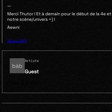
—
Merci Thutor ! Et à demain pour le début de la 4e e
notre scène/univers =) !
Aewni
28 août 2011
Artiste
Guest
Page d'artiste