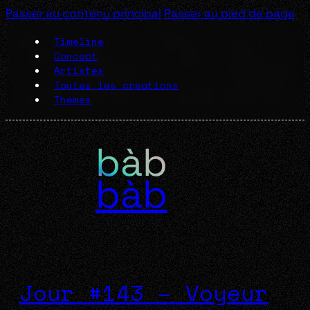
Passer au contenu principal
Passer au pied de page
Timeline
Concept
Artistes
Toutes les créations
Thèmes
bàb
Jour #143 – Voyeur