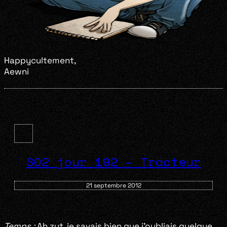
Happycultement,
Aewni
S02 jour 192 – Tracteur
21 septembre 2012
Temps :
Ah zut, je savais bien que j’oubliais quelque