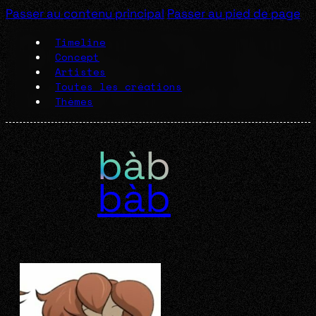
Passer au contenu principal
Passer au pied de page
Timeline
Concept
Artistes
Toutes les créations
Thèmes
bàb