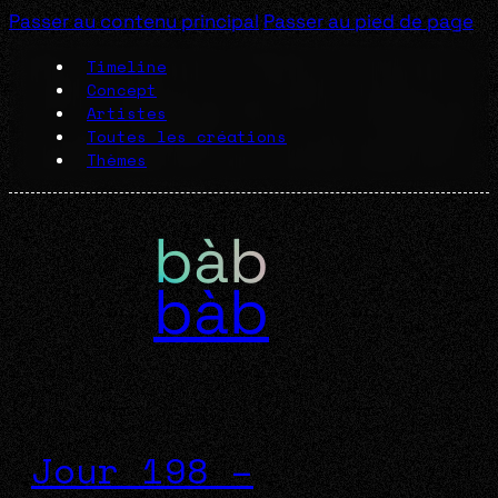
Passer au contenu principal
Passer au pied de page
Timeline
Concept
Artistes
Toutes les créations
Thèmes
bàb
Jour 198 –