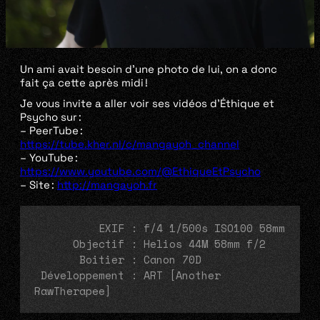
Un ami avait besoin d’une photo de lui, on a donc
fait ça cette après midi !
Je vous invite a aller voir ses vidéos d’Éthique et
Psycho sur :
– PeerTube :
https://tube.kher.nl/c/mangayoh_channel
– YouTube :
https://www.youtube.com/@EthiqueEtPsycho
– Site :
http://mangayoh.fr
          EXIF : f/4 1/500s ISO100 58mm
      Objectif : Helios 44M 58mm f/2
       Boitier : Canon 70D
 Développement : ART [Another 
RawTherapee]