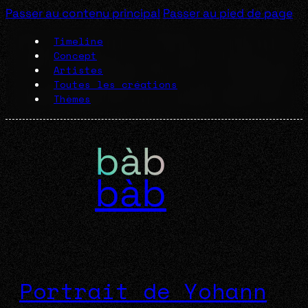
Passer au contenu principal
Passer au pied de page
Timeline
Concept
Artistes
Toutes les créations
Thèmes
bàb
Portrait de Yohann