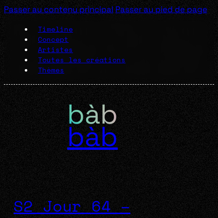
Passer au contenu principal
Passer au pied de page
Timeline
Concept
Artistes
Toutes les créations
Thèmes
bàb
S2 Jour 64 –