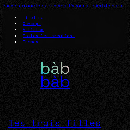
Passer au contenu principal
Passer au pied de page
Timeline
Concept
Artistes
Toutes les créations
Thèmes
bàb
les trois filles