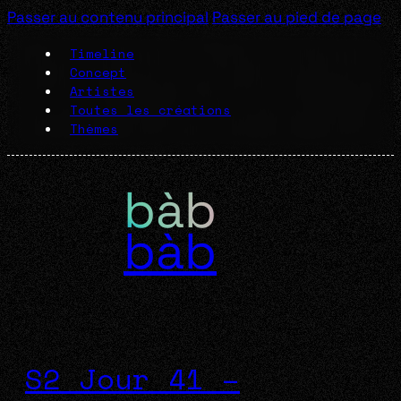
Passer au contenu principal
Passer au pied de page
Timeline
Concept
Artistes
Toutes les créations
Thèmes
bàb
S2 Jour 41 –