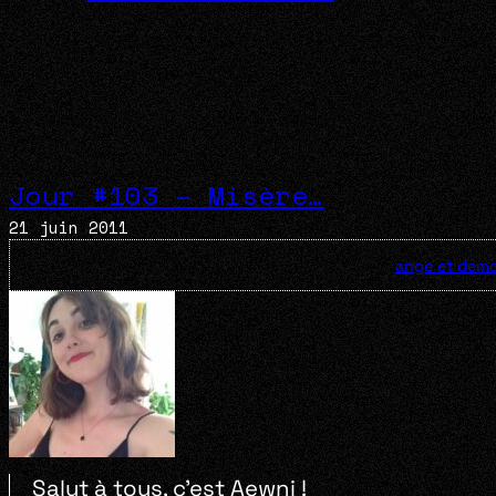
Jour #103 – Misère…
21 juin 2011
ange et dem
Salut à tous, c’est Aewni !