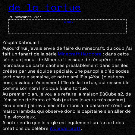
de la tortue
21 novembre 2011
fanart
Youpla’Daboum !
Aujourd’hui j’avais envie de faire du minecraft, du coup j’ai
fait un fanart de la série
Minecraft Hardcore
: dans cette
série, un joueur de Minecraft essaye de récupérer des
morceaux de carte cachées préalablement dans des îles
créées par une équipe spéciale. Une panoplie d’épisodes
sort chaque semaine, et notre ami iPlay4You (c’est son
nom) a vaincu récemment l’île de la tortue, qui ressemble
comme son nom l’indique à une tortue.
Au premier plan, je voulais refaire la maison D&Cube s2, de
l’émission de Fanta et Bob (autres joueurs très connus).
Finalement j’ai revu mes intentions à la baisse et c’est une
maison lambda qui observe donc le capitaine s’en aller de
l’île, victorieux.
A noter enfin que le style est également un fan art des
créations du célèbre
Woondercraft
.