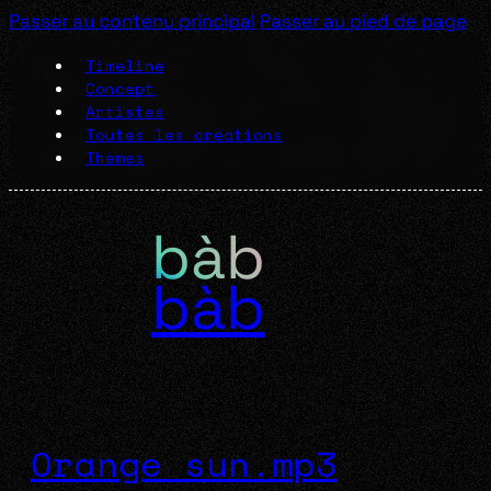
Passer au contenu principal
Passer au pied de page
Timeline
Concept
Artistes
Toutes les créations
Thèmes
bàb
Orange sun.mp3