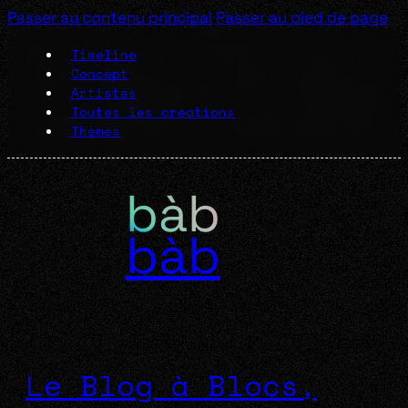
Passer au contenu principal
Passer au pied de page
Timeline
Concept
Artistes
Toutes les créations
Thèmes
bàb
Le Blog à Blocs,