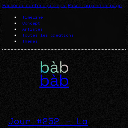
Passer au contenu principal
Passer au pied de page
Timeline
Concept
Artistes
Toutes les créations
Thèmes
bàb
Jour #252 – La