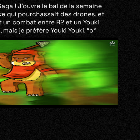
ga ! J’ouvre le bal de la semaine
uke qui pourchassait des drones, et
it un combat entre R2 et un Youki
 mais je préfère Youki Youki. °o°