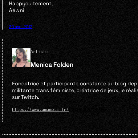
Happycultement,
Aewni
30 avril 2012
Artiste
Menica Folden
Fondatrice et participante constante au blog depui
militante trans féministe, créatrice de jeux, je réa
sur Twitch.
Page d'artiste
https://www.amametz.fr/