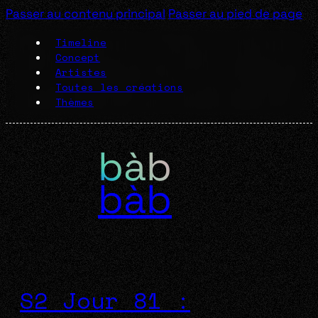
Passer au contenu principal
Passer au pied de page
Timeline
Concept
Artistes
Toutes les créations
Thèmes
bàb
S2 Jour 81 :